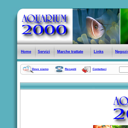
Home
Servizi
Marche trattate
Links
Negozi
Dove siamo
Recapiti
Contattaci